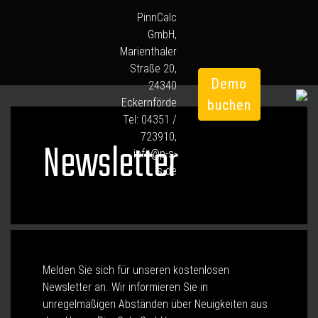
PinnCalc
GmbH,
Marienthaler
Straße 20,
Demo
24340
Eckernförde
buchen
Tel:
04351 /
723910
,
Newsletter
info@p-s-
s.de
Melden Sie sich für unseren kostenlosen
Newsletter an. Wir informieren Sie in
unregelmäßigen Abständen über Neuigkeiten aus