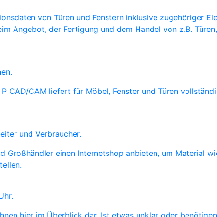
ionsdaten von Türen und Fenstern inklusive zugehöriger Eleme
beim Angebot, der Fertigung und dem Handel von z.B. Türen,
nen.
g. P CAD/CAM liefert für Möbel, Fenster und Türen vollstä
eiter und Verbraucher.
r und Großhändler einen Internetshop anbieten, um Material w
tellen.
Uhr.
nen hier im Überblick dar. Ist etwas unklar oder benötigen 