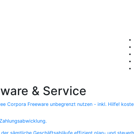
tware & Service
ree Corpora
Freeware
unbegrenzt nutzen - inkl. Hilfe!
koste
 Zahlungsabwicklung.
 der sämtliche Geschäftsabläufe effizient plan- und steuer