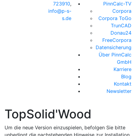
723910
,
PinnCalc-TV
info@p-s-
Corpora
s.de
Corpora ToGo
TrunCAD
Donau24
FreeCorpora
Datensicherung
Über PinnCalc
GmbH
Karriere
Blog
Kontakt
Newsletter
TopSolid'Wood
Um die neue Version einzuspielen, befolgen Sie bitte
unbedingt die nachstehenden Hinweise zur Installation.