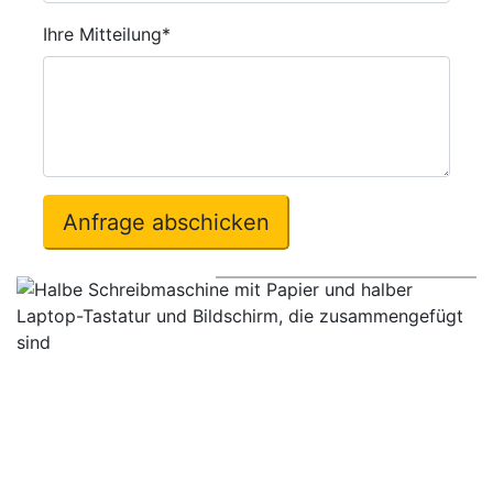
Pflichtfeld
Ihre Mitteilung
*
Anfrage abschicken